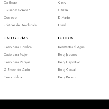
Catálogo
Casio
¿Quiénes Somos?
Citizen
Contacto
D'Mario
Políticas de Devolución
Fossil
CATEGORÍAS
ESTILOS
Casio para Hombre
Resistentes al Agua
Casio para Mujer
Reloj Japones
Casio para Parejas
Reloj Deportivo
G-Shock de Casio
Reloj Casual
Casio Edifice
Reloj Barato