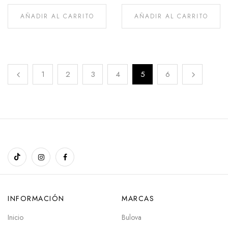
AÑADIR AL CARRITO
AÑADIR AL CARRITO
1
2
3
4
5
6
INFORMACIÓN
MARCAS
Inicio
Bulova