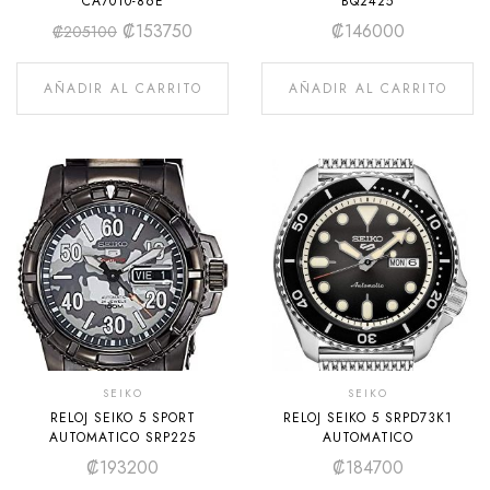
CA7010-86E
BQ2425
₡
153750
₡
146000
₡
205100
AÑADIR AL CARRITO
AÑADIR AL CARRITO
SEIKO
SEIKO
RELOJ SEIKO 5 SPORT
RELOJ SEIKO 5 SRPD73K1
AUTOMATICO SRP225
AUTOMATICO
₡
193200
₡
184700