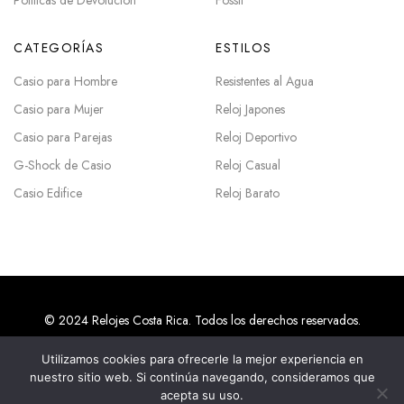
Políticas de Devolución
Fossil
CATEGORÍAS
ESTILOS
Casio para Hombre
Resistentes al Agua
Casio para Mujer
Reloj Japones
Casio para Parejas
Reloj Deportivo
G-Shock de Casio
Reloj Casual
Casio Edifice
Reloj Barato
© 2024 Relojes Costa Rica. Todos los derechos reservados.
Utilizamos cookies para ofrecerle la mejor experiencia en
nuestro sitio web. Si continúa navegando, consideramos que
Agencias SEO en Costa Rica
acepta su uso.