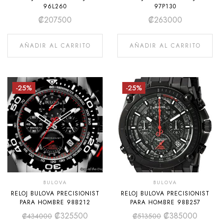
96L260
97P130
₡
207500
₡
263000
AÑADIR AL CARRITO
AÑADIR AL CARRITO
-25%
-25%
BULOVA
BULOVA
RELOJ BULOVA PRECISIONIST
RELOJ BULOVA PRECISIONIST
PARA HOMBRE 98B212
PARA HOMBRE 98B257
₡
325500
₡
385000
₡
434000
₡
513500