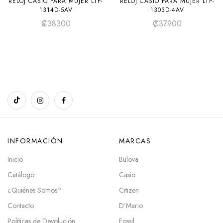
RELOJ CASIO PARA MUJER LTP-
RELOJ CASIO PARA MUJER LTP-
1314D-5AV
1303D-4AV
₡
38300
₡
37900
INFORMACIÓN
MARCAS
Inicio
Bulova
Catálogo
Casio
¿Quiénes Somos?
Citizen
Contacto
D'Mario
Políticas de Devolución
Fossil