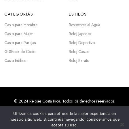
CATEGORÍAS
ESTILOS
Casio para Hombre
Resistentes al Agua
Casio para Mujer
Reloj Japones
Casio para Parejas
Reloj Deportivo
G-Shock de Casio
Reloj Casual
Casio Edifice
Reloj Barato
© 2024 Relojes Costa Rica. Todos los derechos reservados.
Utilizamos cookies para ofrecerle la mejor experiencia en
nuestro sitio web. Si continúa navegando, consideramos que
Agencias SEO en Costa Rica
acepta su uso.