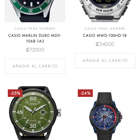
CASIO PARA HOMBRE
CASIO PARA HOMBRE
CASIO MARLIN DURO MDV-
CASIO MWD-100HD-1B
106B-1A3
₡
54000
₡
72000
AÑADIR AL CARRITO
AÑADIR AL CARRITO
-25%
-24%