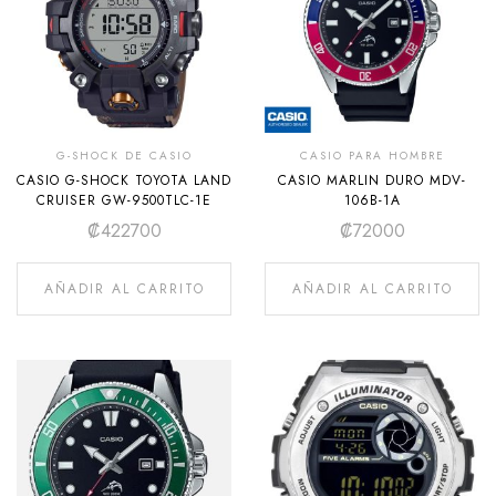
G-SHOCK DE CASIO
CASIO PARA HOMBRE
CASIO G-SHOCK TOYOTA LAND
CASIO MARLIN DURO MDV-
CRUISER GW-9500TLC-1E
106B-1A
₡
422700
₡
72000
AÑADIR AL CARRITO
AÑADIR AL CARRITO