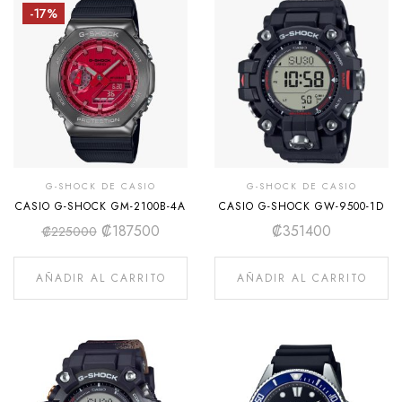
-17%
G-SHOCK DE CASIO
G-SHOCK DE CASIO
CASIO G-SHOCK GM-2100B-4A
CASIO G-SHOCK GW-9500-1D
₡
187500
₡
351400
₡
225000
AÑADIR AL CARRITO
AÑADIR AL CARRITO