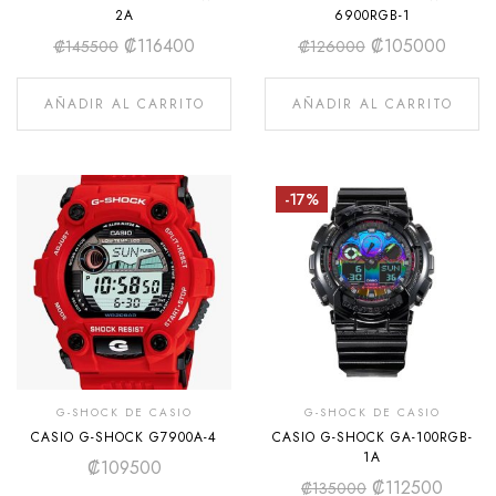
2A
6900RGB-1
₡
116400
₡
105000
₡
145500
₡
126000
AÑADIR AL CARRITO
AÑADIR AL CARRITO
-17%
G-SHOCK DE CASIO
G-SHOCK DE CASIO
CASIO G-SHOCK G7900A-4
CASIO G-SHOCK GA-100RGB-
1A
₡
109500
₡
112500
₡
135000