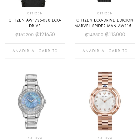
CITIZEN
CITIZEN
CITIZEN AW1735-03X ECO-
CITIZEN ECO-DRIVE EDICION
DRIVE
MARVEL SPIDER-MAN AW1156-
01W
₡
121650
₡
113000
₡
162200
₡
149500
AÑADIR AL CARRITO
AÑADIR AL CARRITO
BULOVA
BULOVA