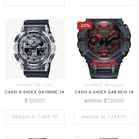
-20%
G-SHOCK DE CASIO
G-SHOCK DE CASIO
CASIO G-SHOCK GA100SKC-1A
CASIO G-SHOCK GAB-001G-1A
₡
125000
₡
126000
₡
157500
AÑADIR AL CARRITO
AÑADIR AL CARRITO