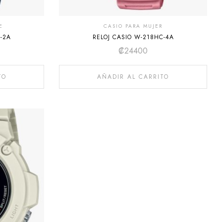
E
CASIO PARA MUJER
-2A
RELOJ CASIO W-218HC-4A
₡
24400
TO
AÑADIR AL CARRITO