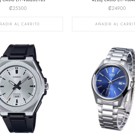
J CASIO LTP-V002GL-7B3
RELOJ CASIO LTP-V004
₡
25300
₡
24900
ÑADIR AL CARRITO
AÑADIR AL CARRI