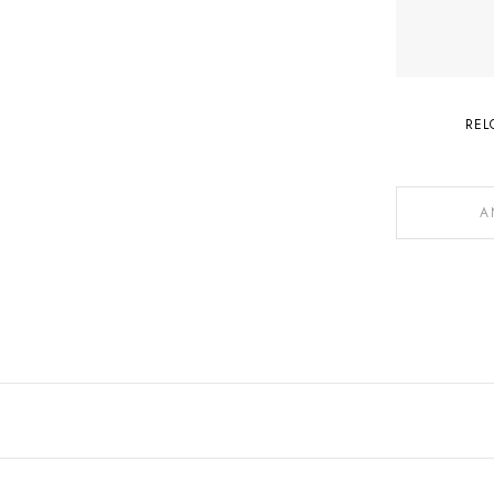
REL
A