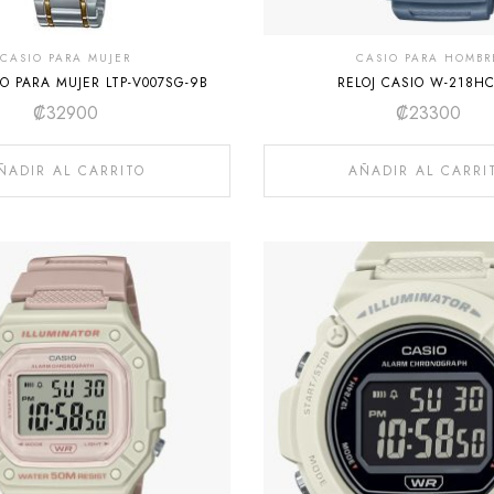
CASIO PARA MUJER
CASIO PARA HOMBR
IO PARA MUJER LTP-V007SG-9B
RELOJ CASIO W-218HC
₡
32900
₡
23300
ÑADIR AL CARRITO
AÑADIR AL CARRI