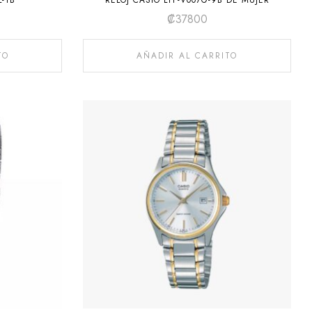
L-1B
RELOJ CASIO LTP-V007G-9B DE MUJER
₡
37800
TO
AÑADIR AL CARRITO