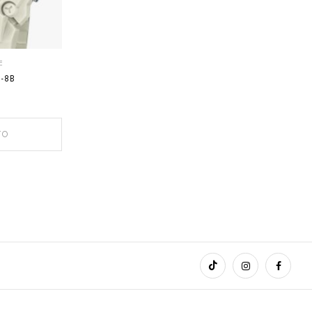
E
-8B
TO