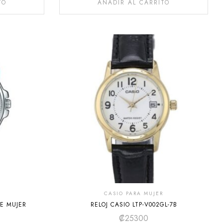
TO
AÑADIR AL CARRITO
CASIO PARA MUJER
DE MUJER
RELOJ CASIO LTP-V002GL-7B
₡
25300