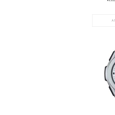
RELO
A